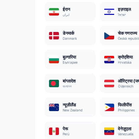
ईरान
इज़राइल
ישראל
ایران
डेनमार्क
चेक गणराज्य
Danmark
Česká republi
बुल्गारिया
क्रोएशिया
България
Hrvatska
बांग्लादेश
ऑस्ट्रिया (जर
বাংলাদেশ
Österreich
न्यूज़ीलैंड
फिलीपींस
New Zealand
Philippines
पेरू
वेनेज़ुएला
Perú
Venezuela