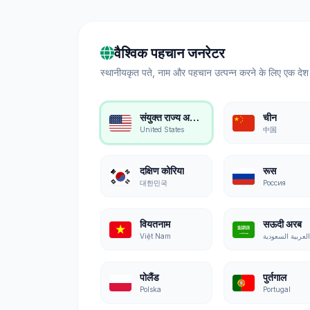
वैश्विक पहचान जनरेटर
स्थानीयकृत पते, नाम और पहचान उत्पन्न करने के लिए एक देश 
संयुक्त राज्य अमेरिका
चीन
United States
中国
दक्षिण कोरिया
रूस
대한민국
Россия
वियतनाम
सऊदी अरब
Việt Nam
पोलैंड
पुर्तगाल
Polska
Portugal