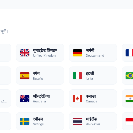
चुनें।
यूनाइटेड किंगडम
जर्मनी
United Kingdom
Deutschland
स्पेन
इटली
España
Italia
ऑस्ट्रेलिया
कनाडा
المملكة العربية السعودية
Australia
Canada
स्वीडन
थाईलैंड
Sverige
ประเทศไทย