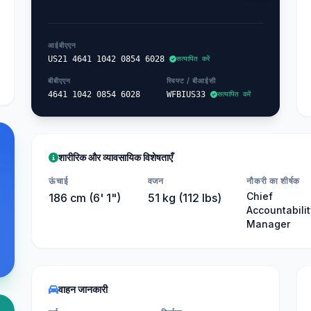
आईबीएएन
US21 4641 1042 0854 6028
सत्यापित करें
बीबीएएन
स्विफ्ट / बीआईसी
4641 1042 0854 6028
WFBIUS33
सत्यापित करें
शारीरिक और व्यावसायिक विशेषताएँ
ऊंचाई
वजन
नौकरी का शीर्षक
Chief
186 cm (6' 1")
51 kg (112 lbs)
Accountabili
Manager
वाहन जानकारी