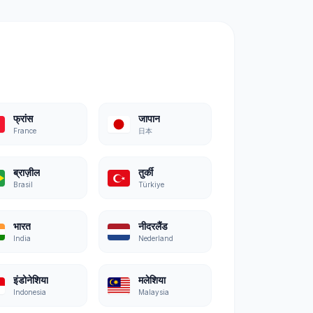
फ्रांस
जापान
France
日本
ब्राज़ील
तुर्की
Brasil
Türkiye
भारत
नीदरलैंड
India
Nederland
इंडोनेशिया
मलेशिया
Indonesia
Malaysia