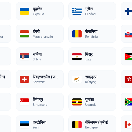
यूक्रेन
ग्रीस
Україна
Ελλάδα
हंगरी
रोमानिया
ka
Magyarország
România
सर्बिया
मिस्र
Srbija
مصر
्मन)
स्विट्जरलैंड (जर्मन)
साइप्रस
Schweiz
Κύπρος
सिंगापुर
युगांडा
Singapore
Uganda
एस्टोनिया
बेल्जियम (फ्रेंच)
Eesti
Belgique