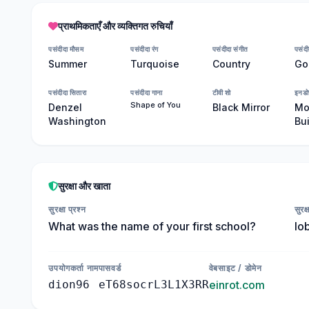
प्राथमिकताएँ और व्यक्तिगत रुचियाँ
पसंदीदा मौसम
पसंदीदा रंग
पसंदीदा संगीत
पसंदी
Summer
Turquoise
Country
Go
पसंदीदा सितारा
पसंदीदा गाना
टीवी शो
इनडो
Shape of You
Denzel
Black Mirror
Mo
Washington
Bui
सुरक्षा और खाता
सुरक्षा प्रश्न
सुरक्
What was the name of your first school?
lo
उपयोगकर्ता नाम
पासवर्ड
वेबसाइट / डोमेन
dion96
eT68socrL3L1X3RR
einrot.com