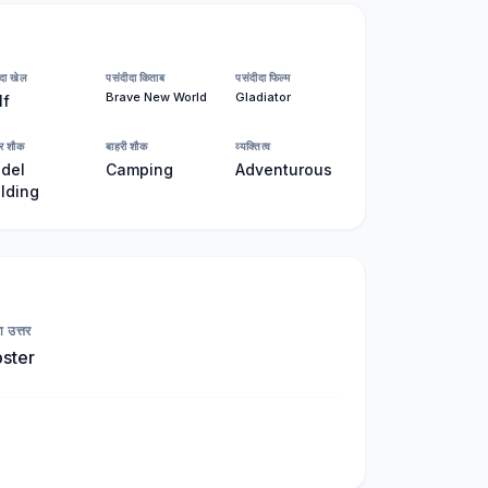
दा खेल
पसंदीदा किताब
पसंदीदा फिल्म
Brave New World
Gladiator
lf
र शौक
बाहरी शौक
व्यक्तित्व
del
Camping
Adventurous
lding
षा उत्तर
bster