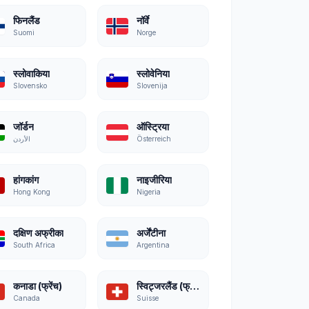
फिनलैंड
नॉर्वे
Suomi
Norge
स्लोवाकिया
स्लोवेनिया
Slovensko
Slovenija
जॉर्डन
ऑस्ट्रिया
الأردن
Österreich
हांगकांग
नाइजीरिया
Hong Kong
Nigeria
दक्षिण अफ्रीका
अर्जेंटीना
South Africa
Argentina
कनाडा (फ्रेंच)
स्विट्जरलैंड (फ्रेंच)
Canada
Suisse