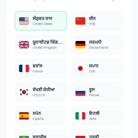
ਸੰਯੁਕਤ ਰਾਜ
ਚੀਨ
United States
中国
ਯੂਨਾਈਟਡ ਕਿੰਗਡਮ
ਜਰਮਨੀ
United Kingdom
Deutschland
ਫਰਾਂਸ
ਜਪਾਨ
France
日本
ਦੱਖਣੀ ਕੋਰੀਆ
ਰੂਸ
대한민국
Россия
ਸਪੇਨ
ਇਟਲੀ
España
Italia
ਬ੍ਰਾਜ਼ੀਲ
ਤੁਰਕੀ