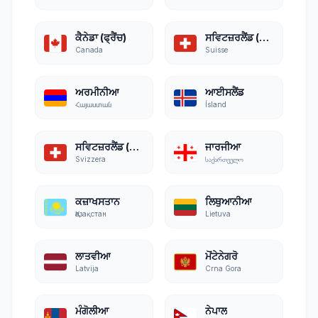
ਕੈਨੇਡਾ (ਫ੍ਰੈਂਚ)
ਸਵਿਟਜ਼ਰਲੈਂਡ (ਫ੍ਰੈਂਚ)
Canada
Suisse
ਅਰਮੀਨੀਆ
ਆਈਸਲੈਂਡ
Հայաստան
Ísland
ਸਵਿਟਜ਼ਰਲੈਂਡ (ਇਤਾਲਵੀ)
ਜਾਰਜੀਆ
Svizzera
საქართველო
ਕਜ਼ਾਖਸਤਾਨ
ਲਿਥੁਆਨੀਆ
Қазақстан
Lietuva
ਲਾਤਵੀਆ
ਮੋਂਟੇਨੇਗਰੋ
Latvija
Crna Gora
ਮੰਗੋਲੀਆ
ਨੇਪਾਲ