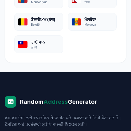
Монгол улс
नेपाल
ਬੈਲਜੀਅਮ (ਡੱਚ)
ਮੋਲਡੋਵਾ
België
Moldova
ਤਾਈਵਾਨ
台灣
Random
Address
Generator
ਵੱਖ-ਵੱਖ ਦੇਸ਼ਾਂ ਲਈ ਵਾਸਤਵਿਕ ਬੇਤਰਤੀਬ ਪਤੇ, ਪਛਾਣਾਂ ਅਤੇ ਨਿੱਜੀ ਡੇਟਾ ਬਣਾਓ।
ਟੈਸਟਿੰਗ ਅਤੇ ਪਰਦੇਦਾਰੀ ਸੁਰੱਖਿਆ ਲਈ ਬਿਲਕੁਲ ਸਹੀ।