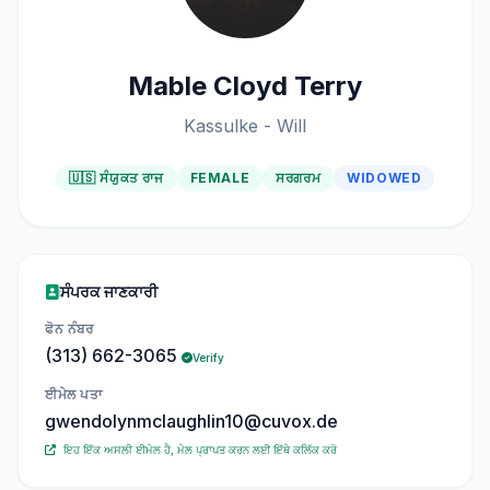
Mable Cloyd Terry
Kassulke - Will
🇺🇸 ਸੰਯੁਕਤ ਰਾਜ
FEMALE
ਸਰਗਰਮ
WIDOWED
ਸੰਪਰਕ ਜਾਣਕਾਰੀ
ਫੋਨ ਨੰਬਰ
(313) 662-3065
Verify
ਈਮੇਲ ਪਤਾ
gwendolynmclaughlin10@cuvox.de
ਇਹ ਇੱਕ ਅਸਲੀ ਈਮੇਲ ਹੈ, ਮੇਲ ਪ੍ਰਾਪਤ ਕਰਨ ਲਈ ਇੱਥੇ ਕਲਿੱਕ ਕਰੋ