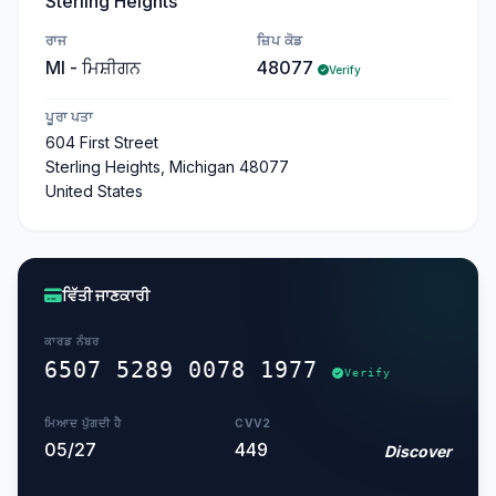
Sterling Heights
ਰਾਜ
ਜ਼ਿਪ ਕੋਡ
MI - ਮਿਸ਼ੀਗਨ
48077
Verify
ਪੂਰਾ ਪਤਾ
604 First Street
Sterling Heights, Michigan 48077
United States
ਵਿੱਤੀ ਜਾਣਕਾਰੀ
ਕਾਰਡ ਨੰਬਰ
6507 5289 0078 1977
Verify
ਮਿਆਦ ਪੁੱਗਦੀ ਹੈ
CVV2
05/27
449
Discover