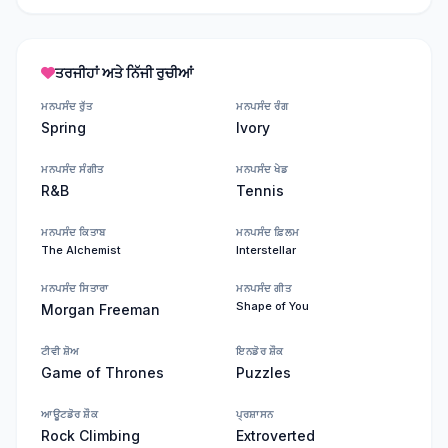
ਤਰਜੀਹਾਂ ਅਤੇ ਨਿੱਜੀ ਰੁਚੀਆਂ
ਮਨਪਸੰਦ ਰੁੱਤ
ਮਨਪਸੰਦ ਰੰਗ
Spring
Ivory
ਮਨਪਸੰਦ ਸੰਗੀਤ
ਮਨਪਸੰਦ ਖੇਡ
R&B
Tennis
ਮਨਪਸੰਦ ਕਿਤਾਬ
ਮਨਪਸੰਦ ਫ਼ਿਲਮ
The Alchemist
Interstellar
ਮਨਪਸੰਦ ਸਿਤਾਰਾ
ਮਨਪਸੰਦ ਗੀਤ
Shape of You
Morgan Freeman
ਟੀਵੀ ਸ਼ੋਅ
ਇਨਡੋਰ ਸ਼ੌਕ
Game of Thrones
Puzzles
ਆਊਟਡੋਰ ਸ਼ੌਕ
ਪ੍ਰਸ਼ਾਸਨ
Rock Climbing
Extroverted