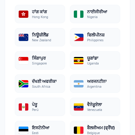
ਹਾਂਗ ਕਾਂਗ
ਨਾਈਜੀਰੀਆ
Hong Kong
Nigeria
ਨਿਊਜ਼ੀਲੈਂਡ
ਫਿਲੀਪੀਨਜ਼
New Zealand
Philippines
ਸਿੰਗਾਪੁਰ
ਯੂਗਾਂਡਾ
Singapore
Uganda
ਦੱਖਣੀ ਅਫਰੀਕਾ
ਅਰਜਨਟੀਨਾ
South Africa
Argentina
ਪੇਰੂ
ਵੈਨੇਜ਼ੂਏਲਾ
Perú
Venezuela
ਇਸਟੋਨੀਆ
ਬੈਲਜੀਅਮ (ਫ੍ਰੈਂਚ)
Eesti
Belgique