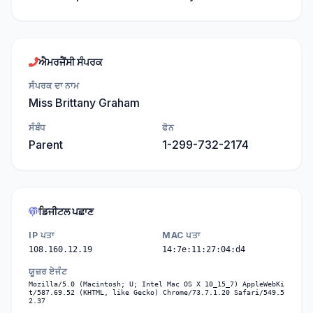
ਐਮਰਜੈਂਸੀ ਸੰਪਰਕ
ਸੰਪਰਕ ਦਾ ਨਾਮ
Miss Brittany Graham
ਸੰਬੰਧ
ਫੋਨ
Parent
1-299-732-2174
ਡਿਜੀਟਲ ਪਛਾਣ
IP ਪਤਾ
MAC ਪਤਾ
108.160.12.19
14:7e:11:27:04:d4
ਯੂਜ਼ਰ ਏਜੰਟ
Mozilla/5.0 (Macintosh; U; Intel Mac OS X 10_15_7) AppleWebKi
t/587.69.52 (KHTML, like Gecko) Chrome/73.7.1.20 Safari/549.5
2.37