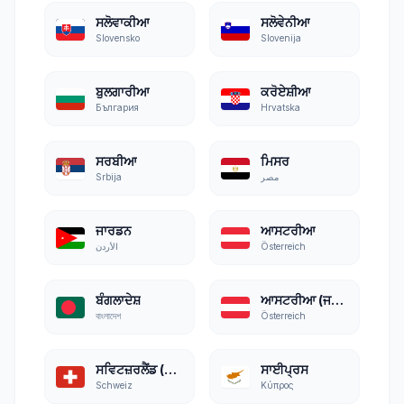
ਸਲੋਵਾਕੀਆ
ਸਲੋਵੇਨੀਆ
Slovensko
Slovenija
ਬੁਲਗਾਰੀਆ
ਕਰੋਏਸ਼ੀਆ
България
Hrvatska
ਸਰਬੀਆ
ਮਿਸਰ
Srbija
مصر
ਜਾਰਡਨ
ਆਸਟਰੀਆ
الأردن
Österreich
ਬੰਗਲਾਦੇਸ਼
ਆਸਟਰੀਆ (ਜਰਮਨ)
বাংলাদেশ
Österreich
ਸਵਿਟਜ਼ਰਲੈਂਡ (ਜਰਮਨ)
ਸਾਈਪ੍ਰਸ
Schweiz
Κύπρος