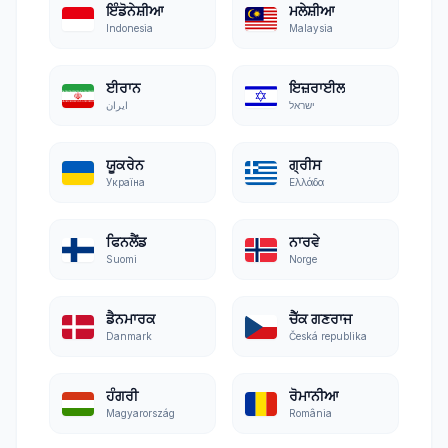
ਇੰਡੋਨੇਸ਼ੀਆ
ਮਲੇਸ਼ੀਆ
Indonesia
Malaysia
ਈਰਾਨ
ਇਜ਼ਰਾਈਲ
ישראל
ایران
ਯੂਕਰੇਨ
ਗ੍ਰੀਸ
Україна
Ελλάδα
ਫਿਨਲੈਂਡ
ਨਾਰਵੇ
Suomi
Norge
ਡੈਨਮਾਰਕ
ਚੈੱਕ ਗਣਰਾਜ
Danmark
Česká republika
ਹੰਗਰੀ
ਰੋਮਾਨੀਆ
Magyarország
România