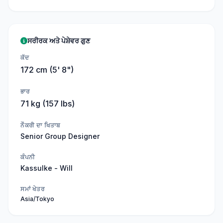
ਸਰੀਰਕ ਅਤੇ ਪੇਸ਼ੇਵਰ ਗੁਣ
ਕੱਦ
172 cm (5' 8")
ਭਾਰ
71 kg (157 lbs)
ਨੌਕਰੀ ਦਾ ਖਿਤਾਬ
Senior Group Designer
ਕੰਪਨੀ
Kassulke - Will
ਸਮਾਂ ਖੇਤਰ
Asia/Tokyo