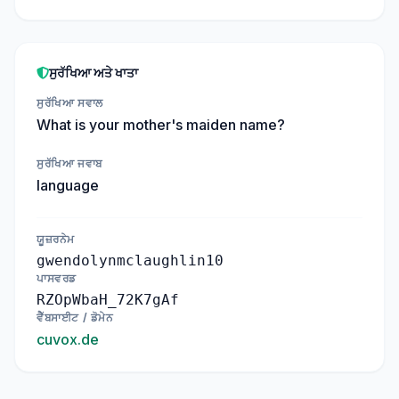
ਸੁਰੱਖਿਆ ਅਤੇ ਖਾਤਾ
ਸੁਰੱਖਿਆ ਸਵਾਲ
What is your mother's maiden name?
ਸੁਰੱਖਿਆ ਜਵਾਬ
language
ਯੂਜ਼ਰਨੇਮ
gwendolynmclaughlin10
ਪਾਸਵਰਡ
RZOpWbaH_72K7gAf
ਵੈੱਬਸਾਈਟ / ਡੋਮੇਨ
cuvox.de