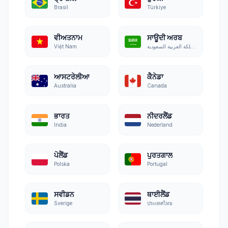
Brasil
Türkiye
ਵੀਅਤਨਾਮ
ਸਾਊਦੀ ਅਰਬ
Việt Nam
المملكة العربية السعودية
ਆਸਟਰੇਲੀਆ
ਕੈਨੇਡਾ
Australia
Canada
ਭਾਰਤ
ਨੀਦਰਲੈਂਡ
India
Nederland
ਪੋਲੈਂਡ
ਪੁਰਤਗਾਲ
Polska
Portugal
ਸਵੀਡਨ
ਥਾਈਲੈਂਡ
Sverige
ประเทศไทย