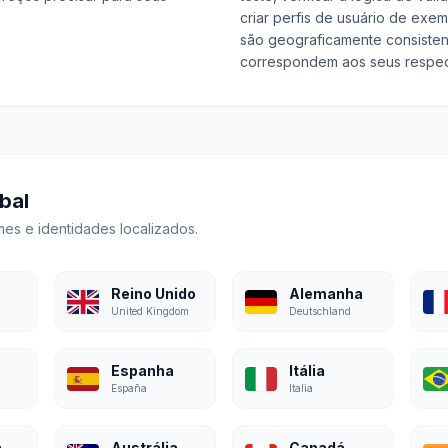
criar perfis de usuário de exe
são geograficamente consiste
correspondem aos seus respect
bal
es e identidades localizados.
Reino Unido
Alemanha
United Kingdom
Deutschland
Espanha
Itália
España
Italia
Arábia Saudita
Austrália
Canadá