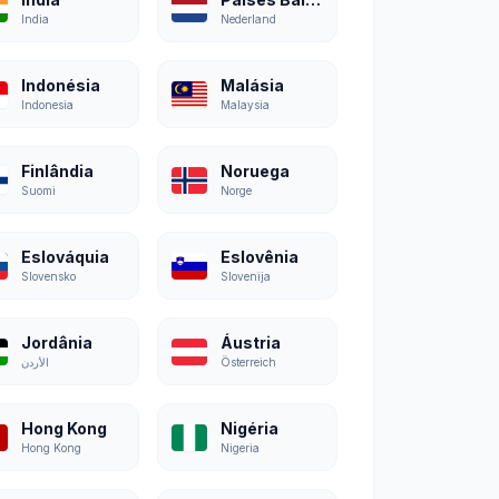
India
Nederland
Indonésia
Malásia
Indonesia
Malaysia
Finlândia
Noruega
Suomi
Norge
Eslováquia
Eslovênia
Slovensko
Slovenija
Jordânia
Áustria
الأردن
Österreich
Hong Kong
Nigéria
Hong Kong
Nigeria