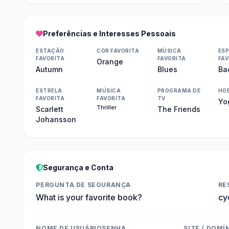
Preferências e Interesses Pessoais
ESTAÇÃO
COR FAVORITA
MÚSICA
ES
FAVORITA
FAVORITA
FAV
Orange
Autumn
Blues
Ba
ESTRELA
MÚSICA
PROGRAMA DE
HO
FAVORITA
FAVORITA
TV
Yo
Thriller
Scarlett
The Friends
Johansson
Segurança e Conta
PERGUNTA DE SEGURANÇA
RE
What is your favorite book?
cy
NOME DE USUÁRIO
SENHA
SITE / DOMÍ