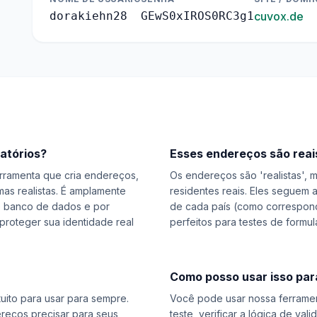
dorakiehn28
GEwS0xIROS0RC3g1
cuvox.de
atórios?
Esses endereços são reai
rramenta que cria endereços,
Os endereços são 'realistas', 
 mas realistas. É amplamente
residentes reais. Eles seguem 
e banco de dados e por
de cada país (como correspond
roteger sua identidade real
perfeitos para testes de formu
Como posso usar isso par
ito para usar para sempre.
Você pode usar nossa ferrame
reços precisar para seus
teste, verificar a lógica de v