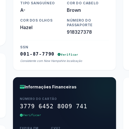
TIPO SANGUÍNEO
COR DO CABELO
A-
Brown
COR DOS OLHOS
NÚMERO DO
PASSAPORTE
Hazel
918327378
SSN
001-87-7790
Verificar
Consistente com New Hampshire localização
Informações Financeiras
NÚMERO DO CARTÃO
3779 6452 8009 741
Verificar
EXPIRA EM
CVV2