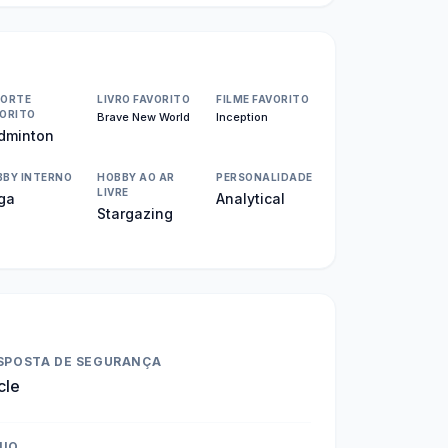
PORTE
LIVRO FAVORITO
FILME FAVORITO
ORITO
Brave New World
Inception
dminton
BBY INTERNO
HOBBY AO AR
PERSONALIDADE
LIVRE
ga
Analytical
Stargazing
SPOSTA DE SEGURANÇA
cle
NIO