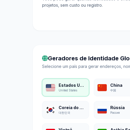
projetos, sem custo ou registro.
Geradores de Identidade Glo
Selecione um país para gerar endereços, nom
Estados Unidos
China
United States
中国
Coreia do Sul
Rússia
대한민국
Россия
Vietnã