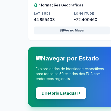
Informações Geográficas
LATITUDE
LONGITUDE
44.895403
-72.400460
Ver no Mapa
Navegar por Estado
Explore dados de identidade específicos
para todos os 50 estados dos EUA com
endereços regionais.
Diretório Estadual