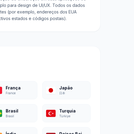
mplo para design de UI/UX. Todos os dados
ntes (por exemplo, endereços dos EUA
ivos estados e códigos postais).
França
Japão
France
日本
Brasil
Turquia
Brasil
Türkiye
Índia
Países Baixos