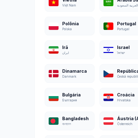
Việt Nam
Polônia
Portugal
Polska
Portugal
Irã
Israel
ישראל
ایران
Dinamarca
Danmark
Česká republi
Bulgária
Croácia
България
Hrvatska
Bangladesh
বাংলাদেশ
Österreich