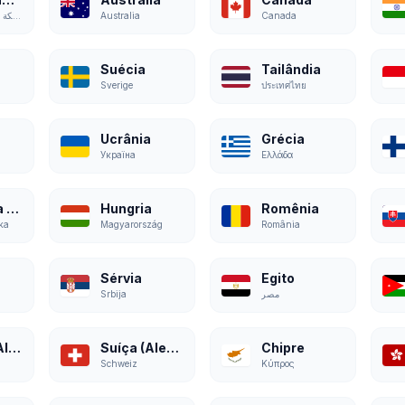
المملكة العربية السعودية
Australia
Canada
Suécia
Tailândia
Sverige
ประเทศไทย
Ucrânia
Grécia
Україна
Ελλάδα
República Tcheca
Hungria
Romênia
ka
Magyarország
România
Sérvia
Egito
Srbija
مصر
Áustria (Alemão)
Suíça (Alemão)
Chipre
Schweiz
Κύπρος