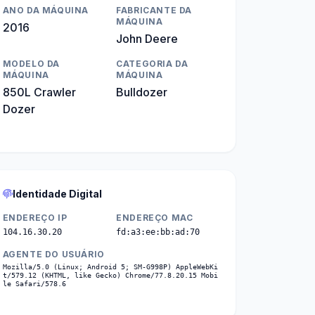
ANO DA MÁQUINA
FABRICANTE DA
MÁQUINA
2016
John Deere
MODELO DA
CATEGORIA DA
MÁQUINA
MÁQUINA
850L Crawler
Bulldozer
Dozer
Identidade Digital
ENDEREÇO IP
ENDEREÇO MAC
104.16.30.20
fd:a3:ee:bb:ad:70
AGENTE DO USUÁRIO
Mozilla/5.0 (Linux; Android 5; SM-G998P) AppleWebKi
t/579.12 (KHTML, like Gecko) Chrome/77.8.20.15 Mobi
le Safari/578.6