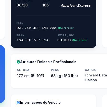
08/28
186
American Express
IBAN
US60 7744 3631 7287 0764
Verificar
BBAN
SWIFT / BIC
7744 3631 7287 0764
CITIUS33
Verificar
Atributos Físicos e Profissionais
ALTURA
PESO
CARGO
Forward Dat
177 cm (5' 10")
68 kg (150 lbs)
Liaison
Informações do Veículo