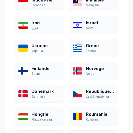
Indonesia
Malaysia
Iran
Israël
ישראל
ایران
Ukraine
Grèce
Україна
Ελλάδα
Finlande
Norvège
Suomi
Norge
Danemark
République tchèque
Danmark
Česká republika
Hongrie
Roumanie
Magyarország
România