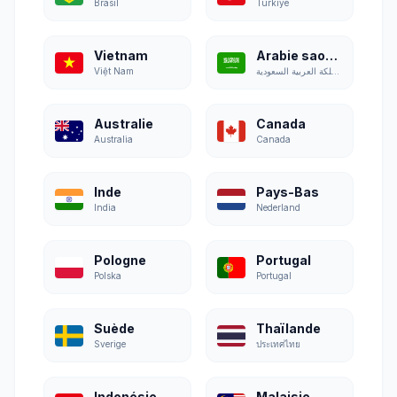
Brasil
Türkiye
Vietnam
Arabie saoudite
Việt Nam
المملكة العربية السعودية
Australie
Canada
Australia
Canada
Inde
Pays-Bas
India
Nederland
Pologne
Portugal
Polska
Portugal
Suède
Thaïlande
Sverige
ประเทศไทย
Indonésie
Malaisie