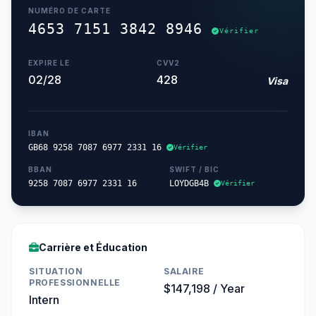
NUMÉRO DE CARTE
4653 7151 3842 8946
Vérifier
EXPIRE LE
CVV2
02/28
428
Visa
IBAN
GB68 9258 7087 6977 2331 16
Vérifier
BBAN
SWIFT / BIC
9258 7087 6977 2331 16
LOYDGB4B
Vérifier
Carrière et Éducation
SITUATION
SALAIRE
PROFESSIONNELLE
$147,198 / Year
Intern