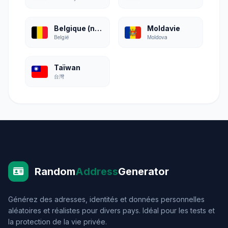
Belgique (néerlandais)
Moldavie
België
Moldova
Taïwan
台灣
Random
Address
Generator
Générez des adresses, identités et données personnelles
aléatoires et réalistes pour divers pays. Idéal pour les tests et
la protection de la vie privée.