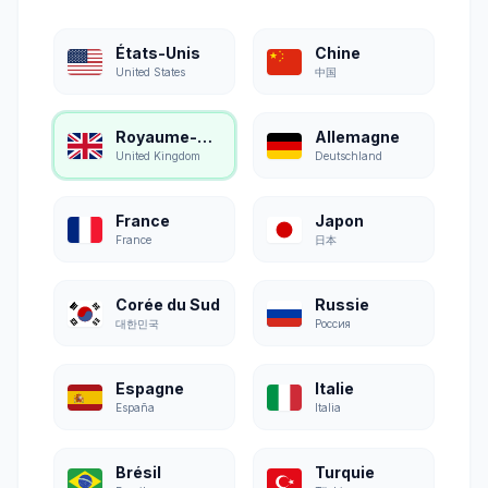
États-Unis
Chine
United States
中国
Royaume-Uni
Allemagne
United Kingdom
Deutschland
France
Japon
France
日本
Corée du Sud
Russie
대한민국
Россия
Espagne
Italie
España
Italia
Brésil
Turquie