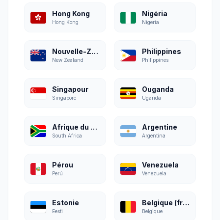
Hong Kong
Nigéria
Hong Kong
Nigeria
Nouvelle-Zélande
Philippines
New Zealand
Philippines
Singapour
Ouganda
Singapore
Uganda
Afrique du Sud
Argentine
South Africa
Argentina
Pérou
Venezuela
Perú
Venezuela
Estonie
Belgique (français)
Eesti
Belgique