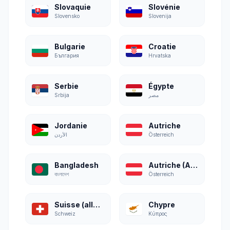
Slovaquie
Slovénie
Slovensko
Slovenija
Bulgarie
Croatie
България
Hrvatska
Serbie
Égypte
Srbija
مصر
Jordanie
Autriche
الأردن
Österreich
Bangladesh
Autriche (Allemand)
বাংলাদেশ
Österreich
Suisse (allemand)
Chypre
Schweiz
Κύπρος