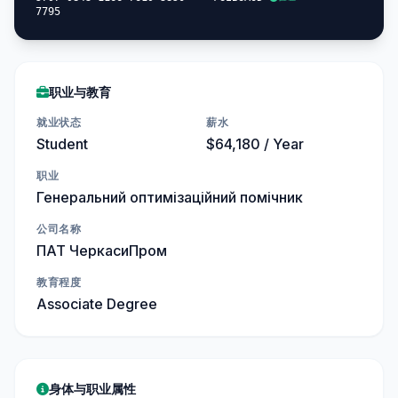
7795
职业与教育
就业状态
薪水
Student
$64,180 / Year
职业
Генеральний оптимізаційний помічник
公司名称
ПАТ ЧеркасиПром
教育程度
Associate Degree
身体与职业属性