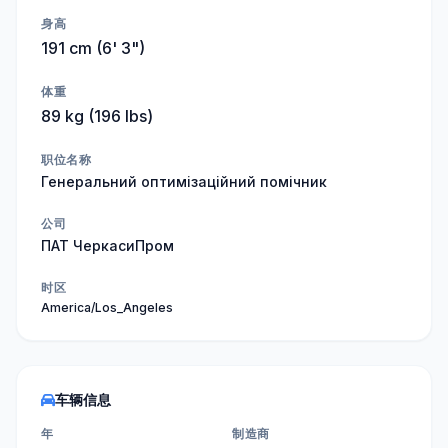
身高
191 cm (6' 3")
体重
89 kg (196 lbs)
职位名称
Генеральний оптимізаційний помічник
公司
ПАТ ЧеркасиПром
时区
America/Los_Angeles
车辆信息
年
制造商