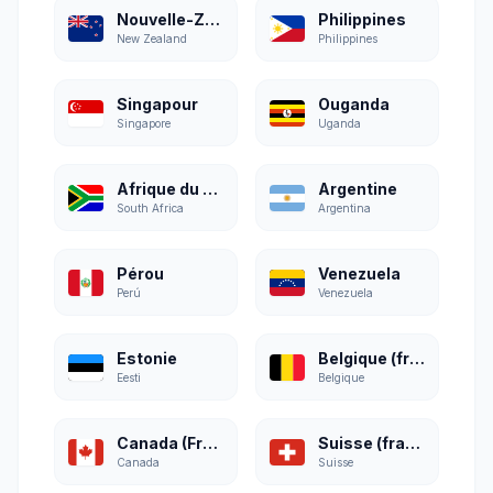
Nouvelle-Zélande
Philippines
New Zealand
Philippines
Singapour
Ouganda
Singapore
Uganda
Afrique du Sud
Argentine
South Africa
Argentina
Pérou
Venezuela
Perú
Venezuela
Estonie
Belgique (français)
Eesti
Belgique
Canada (Français)
Suisse (français)
Canada
Suisse