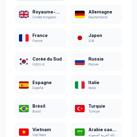
Royaume-Uni
Allemagne
United Kingdom
Deutschland
France
Japon
France
日本
Corée du Sud
Russie
대한민국
Россия
Espagne
Italie
España
Italia
Brésil
Turquie
Brasil
Türkiye
Vietnam
Arabie saoudite
Việt Nam
المملكة العربية السعودية