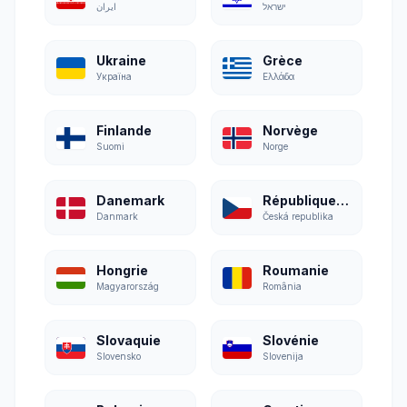
ישראל
ایران
Ukraine
Grèce
Україна
Ελλάδα
Finlande
Norvège
Suomi
Norge
Danemark
République tchèque
Danmark
Česká republika
Hongrie
Roumanie
Magyarország
România
Slovaquie
Slovénie
Slovensko
Slovenija