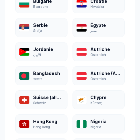
Bulgarie
Croatie
България
Hrvatska
Serbie
Égypte
Srbija
مصر
Jordanie
Autriche
الأردن
Österreich
Bangladesh
Autriche (Allemand)
বাংলাদেশ
Österreich
Suisse (allemand)
Chypre
Schweiz
Κύπρος
Hong Kong
Nigéria
Hong Kong
Nigeria