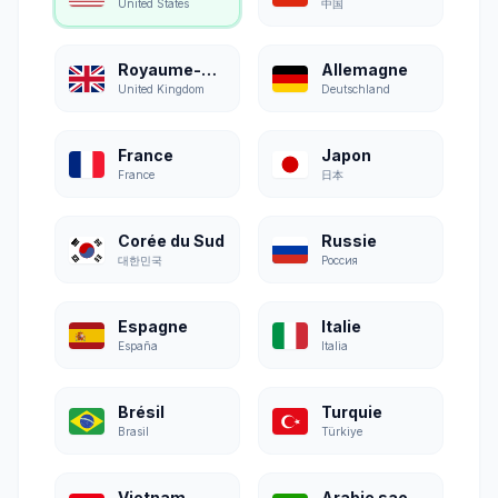
United States
中国
Royaume-Uni
Allemagne
United Kingdom
Deutschland
France
Japon
France
日本
Corée du Sud
Russie
대한민국
Россия
Espagne
Italie
España
Italia
Brésil
Turquie
Brasil
Türkiye
Vietnam
Arabie saoudite