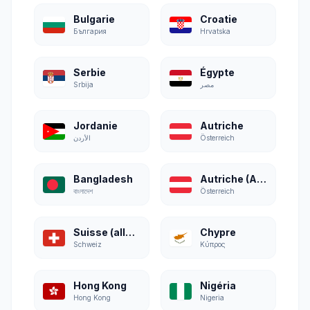
Bulgarie
Croatie
България
Hrvatska
Serbie
Égypte
Srbija
مصر
Jordanie
Autriche
الأردن
Österreich
Bangladesh
Autriche (Allemand)
বাংলাদেশ
Österreich
Suisse (allemand)
Chypre
Schweiz
Κύπρος
Hong Kong
Nigéria
Hong Kong
Nigeria