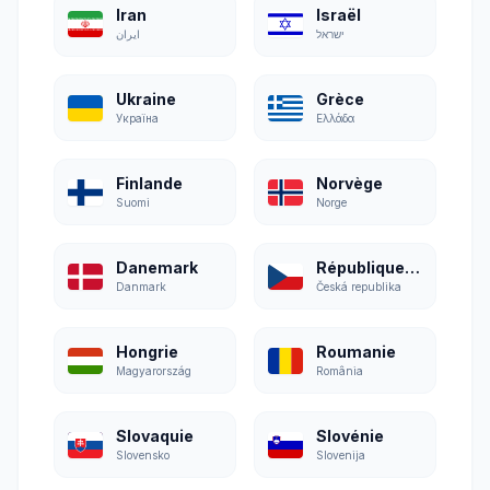
Iran
Israël
ישראל
ایران
Ukraine
Grèce
Україна
Ελλάδα
Finlande
Norvège
Suomi
Norge
Danemark
République tchèque
Danmark
Česká republika
Hongrie
Roumanie
Magyarország
România
Slovaquie
Slovénie
Slovensko
Slovenija