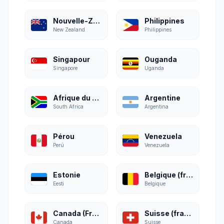
Nouvelle-Zélande
Philippines
New Zealand
Philippines
Singapour
Ouganda
Singapore
Uganda
Afrique du Sud
Argentine
South Africa
Argentina
Pérou
Venezuela
Perú
Venezuela
Estonie
Belgique (français)
Eesti
Belgique
Canada (Français)
Suisse (français)
Canada
Suisse