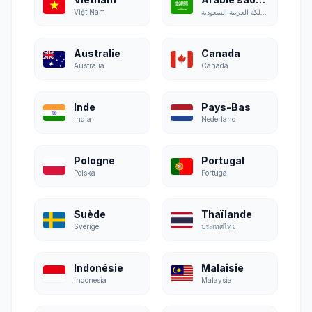
Việt Nam
المملكة العربية السعودية
Australie
Canada
Australia
Canada
Inde
Pays-Bas
India
Nederland
Pologne
Portugal
Polska
Portugal
Suède
Thaïlande
Sverige
ประเทศไทย
Indonésie
Malaisie
Indonesia
Malaysia