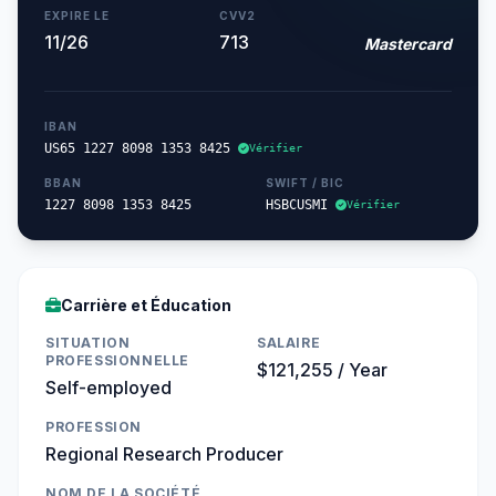
EXPIRE LE
CVV2
11/26
713
Mastercard
IBAN
US65 1227 8098 1353 8425
Vérifier
BBAN
SWIFT / BIC
1227 8098 1353 8425
HSBCUSMI
Vérifier
Carrière et Éducation
SITUATION
SALAIRE
PROFESSIONNELLE
$121,255 / Year
Self-employed
PROFESSION
Regional Research Producer
NOM DE LA SOCIÉTÉ