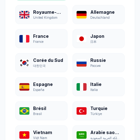
Royaume-Uni
Allemagne
United Kingdom
Deutschland
France
Japon
France
日本
Corée du Sud
Russie
대한민국
Россия
Espagne
Italie
España
Italia
Brésil
Turquie
Brasil
Türkiye
Vietnam
Arabie saoudite
Việt Nam
المملكة العربية السعودية