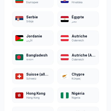
България
Hrvatska
Serbie
Égypte
Srbija
مصر
Jordanie
Autriche
الأردن
Österreich
Bangladesh
Autriche (Allemand)
বাংলাদেশ
Österreich
Suisse (allemand)
Chypre
Schweiz
Κύπρος
Hong Kong
Nigéria
Hong Kong
Nigeria