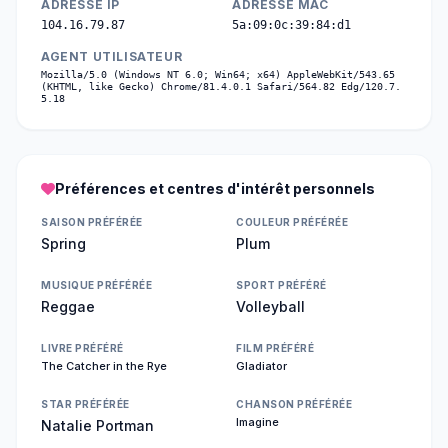
ADRESSE IP
ADRESSE MAC
104.16.79.87
5a:09:0c:39:84:d1
AGENT UTILISATEUR
Mozilla/5.0 (Windows NT 6.0; Win64; x64) AppleWebKit/543.65
(KHTML, like Gecko) Chrome/81.4.0.1 Safari/564.82 Edg/120.7.
5.18
Préférences et centres d'intérêt personnels
SAISON PRÉFÉRÉE
COULEUR PRÉFÉRÉE
Spring
Plum
MUSIQUE PRÉFÉRÉE
SPORT PRÉFÉRÉ
Reggae
Volleyball
LIVRE PRÉFÉRÉ
FILM PRÉFÉRÉ
The Catcher in the Rye
Gladiator
STAR PRÉFÉRÉE
CHANSON PRÉFÉRÉE
Imagine
Natalie Portman