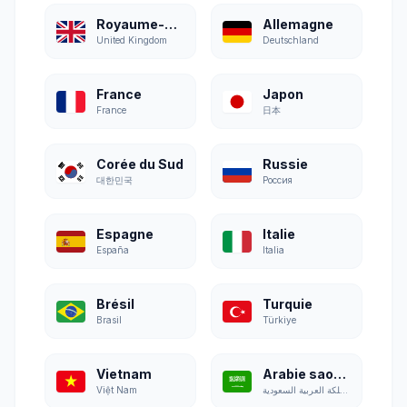
Royaume-Uni
Allemagne
United Kingdom
Deutschland
France
Japon
France
日本
Corée du Sud
Russie
대한민국
Россия
Espagne
Italie
España
Italia
Brésil
Turquie
Brasil
Türkiye
Vietnam
Arabie saoudite
Việt Nam
المملكة العربية السعودية