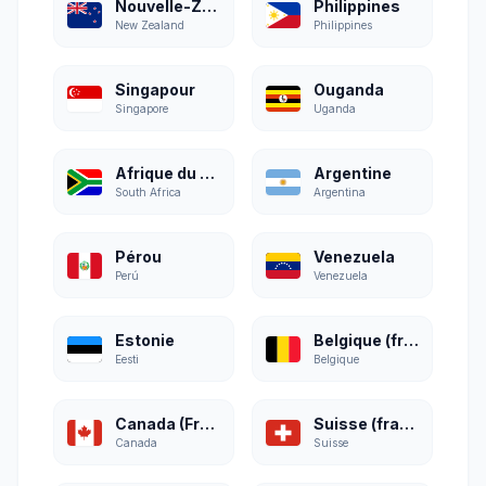
Nouvelle-Zélande
Philippines
New Zealand
Philippines
Singapour
Ouganda
Singapore
Uganda
Afrique du Sud
Argentine
South Africa
Argentina
Pérou
Venezuela
Perú
Venezuela
Estonie
Belgique (français)
Eesti
Belgique
Canada (Français)
Suisse (français)
Canada
Suisse