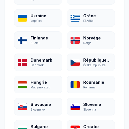
Ukraine
Grèce
Україна
Ελλάδα
Finlande
Norvège
Suomi
Norge
Danemark
République tchèque
Danmark
Česká republika
Hongrie
Roumanie
Magyarország
România
Slovaquie
Slovénie
Slovensko
Slovenija
Bulgarie
Croatie