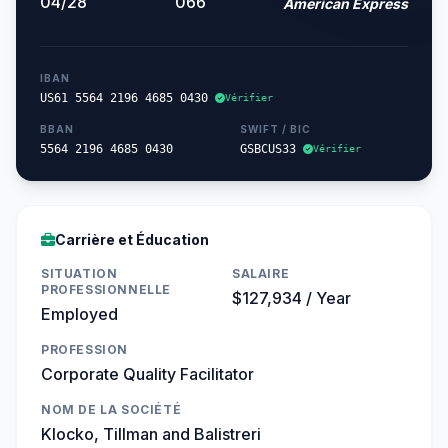
04/28
066
American Express
IBAN
US61 5564 2196 4685 0430
Vérifier
BBAN
SWIFT / BIC
5564 2196 4685 0430
GSBCUS33
Vérifier
Carrière et Éducation
SITUATION
SALAIRE
PROFESSIONNELLE
$127,934 / Year
Employed
PROFESSION
Corporate Quality Facilitator
NOM DE LA SOCIÉTÉ
Klocko, Tillman and Balistreri