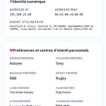
Identité numérique
ADRESSE IP
ADRESSE MAC
192.168.25.68
be:52:08:c0:b6:8b
AGENT UTILISATEUR
Mozilla/5.0 (Linux; Android 6; SM-G998N) AppleWebKit/584.51
(KHTML, like Gecko) Chrome/66.7.20.11 Mobile Safari/553.42
Préférences et centres d'intérêt personnels
SAISON PRÉFÉRÉE
COULEUR PRÉFÉRÉE
Autumn
Grey
MUSIQUE PRÉFÉRÉE
SPORT PRÉFÉRÉ
R&B
Rugby
LIVRE PRÉFÉRÉ
FILM PRÉFÉRÉ
The Great Gatsby
Pulp Fiction
STAR PRÉFÉRÉE
CHANSON PRÉFÉRÉE
Billie Jean